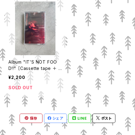
Album "IT’S NOT FOO
D!!" ［Cassette tape ＋ C
D］
¥2,200
SOLD OUT
保存
シェア
LINE
ポスト