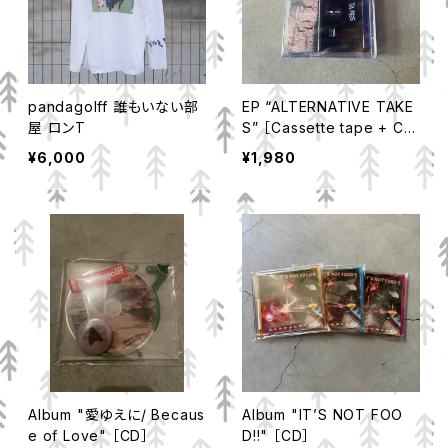
pandagolff 誰もいない部
EP “ALTERNATIVE TAKE
屋 ロンT
S” ［Cassette tape + CD
-R/ CD］
¥6,000
¥1,980
Album "愛ゆえに/ Becaus
Album "IT’S NOT FOO
e of Love" ［CD］
D!!" ［CD］