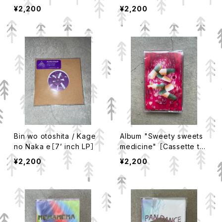
¥2,200
¥2,200
Bin wo otoshita / Kage
Album "Sweety sweets
no Naka e［7’ inch LP］
medicine" ［Cassette ta
pe］
¥2,200
¥2,200