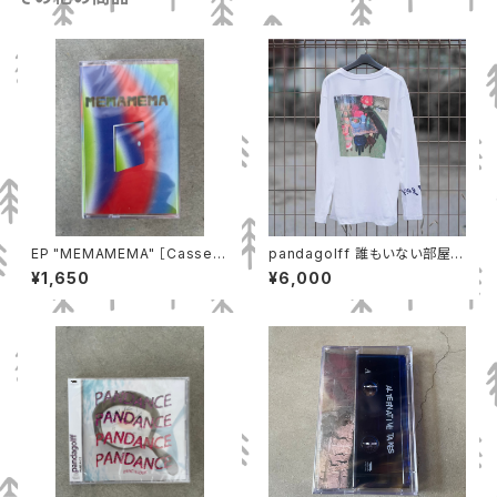
EP "MEMAMEMA" ［Cassett
pandagolff 誰もいない部屋
e tape］
ロンT
¥1,650
¥6,000