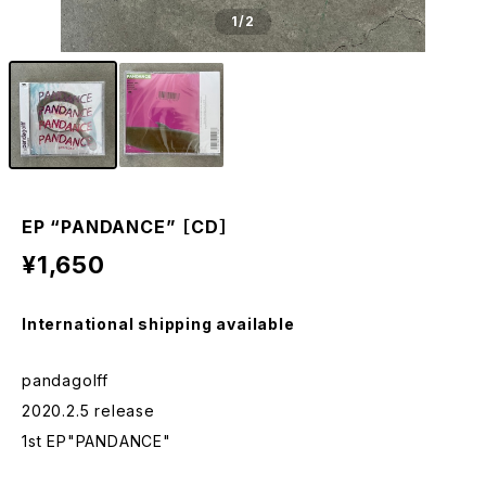
1
/2
EP “PANDANCE” ［CD］
¥1,650
International shipping available
pandagolff
2020.2.5 release
1st EP"PANDANCE"