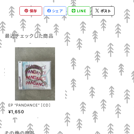
保存
シェア
LINE
ポスト
最近チェックした商品
EP “PANDANCE” ［CD］
¥1,650
その他の商品