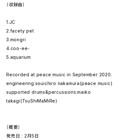
〔収録曲〕
1.JC
2.facety pet
3.mongri
4.coo-ee-
5.aquarium
Recorded at peace music in September 2020.
engineering:souichiro nakamura(peace music)
supported drums&percussions:maiko
takagi(TsuShiMaMiRe)
〔概要〕
発売日 : 2月5日