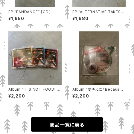
EP “PANDANCE” ［CD］
EP “ALTERNATIVE TAKES”
［Cassette tape + CD-R/ C
¥1,650
¥1,980
D］
Album "IT’S NOT FOOD!!"
Album "愛ゆえに/ Because
［CD］
of Love" ［CD］
¥2,200
¥2,200
商品一覧に戻る