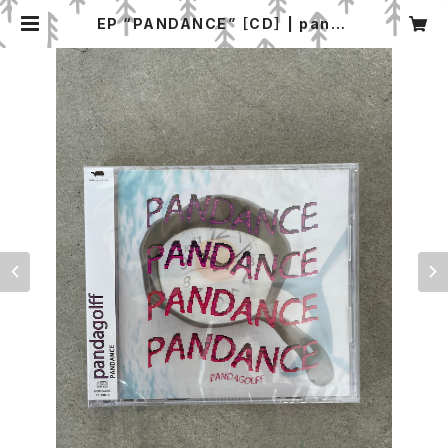
EP “PANDANCE” ［CD］ | panda
golff web shop